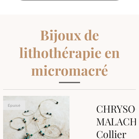
Bijoux de
lithothérapie en
micromacré
E
CHRYSO
Épuisé
HITE
MALACHI
r
Collier