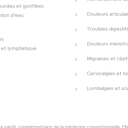
ourdes et gonflées
Douleurs articulai
tion d'eau
Troubles digestif
es
Douleurs menstru
e et lymphatique
Migraines et cép
Cervicalgies et tor
Lombalgies et sci
 la santé, complémentaire de la médecine conventionnelle. Elle