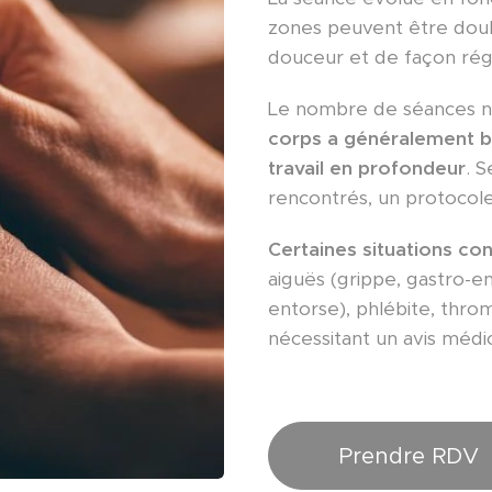
zones peuvent être doulo
douceur et de façon régu
Le nombre de séances né
corps a généralement b
travail en profondeur
. S
rencontrés, un protocol
Certaines situations con
aiguës (grippe, gastro-en
entorse), phlébite, thr
nécessitant un avis médi
Prendre RDV