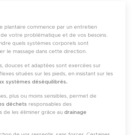
ie plantaire commence par un entretien
, de votre problématique et de vos besoins.
dre quels systèmes corporels sont
ter le massage dans cette direction.
es, douces et adaptées sont exercées sur
exes situées sur les pieds, en insistant sur les
ux
systèmes déséquilibrés.
nes, plus ou moins sensibles, permet de
les déchets
responsables des
s de les éliminer grâce au
drainage
tion de vos ressentis, sans forcer. Certaines