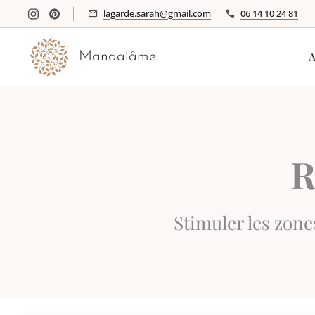
lagarde.sarah@gmail.com
06 14 10 24 81
Mandalâme
R
Stimuler les zone