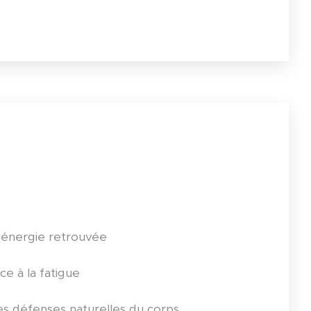
t énergie retrouvée
ce à la fatigue
 défenses naturelles du corps