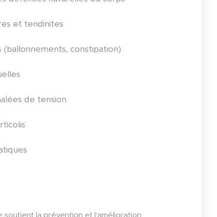
res et tendinites
s (ballonnements, constipation)
elles
halées de tension
ticolis
atiques
 soutient la prévention et l'amélioration