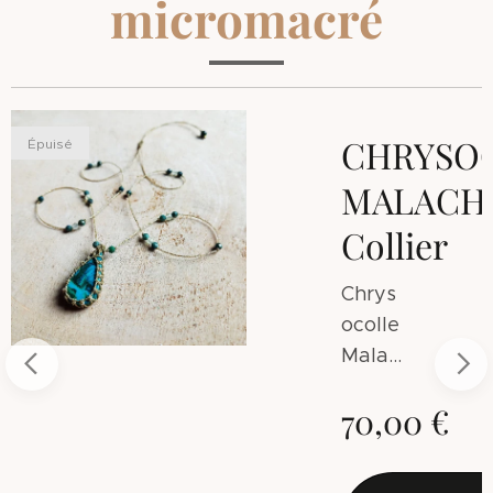
micromacré
E
CHRYSO
Épuisé
HITE
MALACHI
r
Collier
Chrys
ocolle
Malac
hite
70,00
€
prove
nant
du