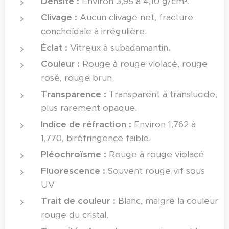
Densité :
Environ 3,95 à 4,10 g/cm³.
Clivage :
Aucun clivage net, fracture
conchoïdale à irrégulière.
Éclat :
Vitreux à subadamantin.
Couleur :
Rouge à rouge violacé, rouge
rosé, rouge brun.
Transparence :
Transparent à translucide,
plus rarement opaque.
Indice de réfraction :
Environ 1,762 à
1,770, biréfringence faible.
Pléochroïsme :
Rouge à rouge violacé
Fluorescence :
Souvent rouge vif sous
UV
Trait de couleur :
Blanc, malgré la couleur
rouge du cristal.