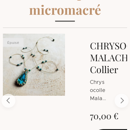
micromacré
E
CHRYSO
Épuisé
HITE
MALACHI
r
Collier
Chrys
ocolle
Malac
hite
70,00
€
prove
nant