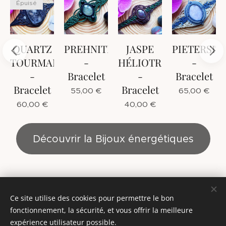
Épuisé
QUARTZ
PREHNITE
JASPE
PIETERSIT
TOURMALINE
-
HÉLIOTROPE
-
-
Bracelet
-
Bracelet
Bracelet
Bracelet
55,00
€
65,00
€
60,00
€
40,00
€
Découvrir la Bijoux énergétiques
Ce site utilise des cookies pour permettre le bon
© 2014 - Mandalâme - Tous droits réservés
fonctionnement, la sécurité, et vous offrir la meilleure
CGV
Cookies
expérience utilisateur possible.