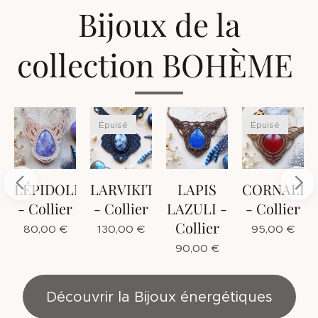
Bijoux de la
collection BOHÈME
Épuisé
Épuisé
HROSITE
LÉPIDOLITE
LARVIKITE
LAPIS
CORNALIN
- Collier
- Collier
LAZULI -
- Collier
Collier
80,00
€
130,00
€
95,00
€
90,00
€
Découvrir la Bijoux énergétiques