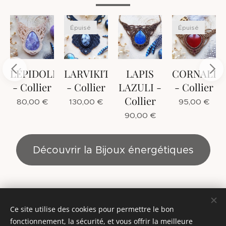
Épuisé
Épuisé
HROSITE
LÉPIDOLITE
LARVIKITE
LAPIS
CORNALIN
- Collier
- Collier
LAZULI -
- Collier
Collier
80,00
€
130,00
€
95,00
€
90,00
€
Découvrir la Bijoux énergétiques
Ce site utilise des cookies pour permettre le bon
© 2014 - Mandalâme - Tous droits réservés
fonctionnement, la sécurité, et vous offrir la meilleure